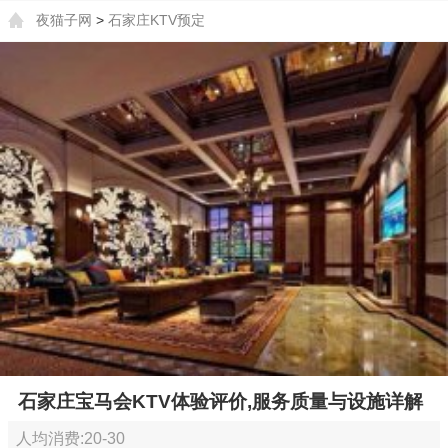
夜猫子网
>
石家庄KTV预定
石家庄宝马会KTV体验评价,服务质量与设施详解
人均消费:20-30