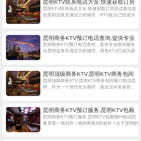
昆明KTV联系电话大全,快速获取订房
及优惠信息
昆明KTV联系电话大全,快速获取订房及优惠信息
在昆明这座充满活力的城市，KTV娱乐已经成为
许多人休闲放松的首选。想要了解昆明KTV联系
电话大全，快速获取订房及优惠信息
昆明商务KTV预订电话查询,提供专业
接待服务
昆明商务KTV预订电话查询，提供专业接待服务
在昆明这座充满活力的城市，商务KTV已成为朋
友聚会、商务宴请的热门选择。无论是本地居民
还是外地游客，都希望能找到一家高品质
昆明顶级商务KTV,昆明KTV商务包间
预订电话
昆明顶级商务KTV,昆明KTV商务包间预订电话昆
明，作为一个现代化大都市，夜生活丰富多彩，
KTV更是热门娱乐项目之一。想要在昆明找一家
高水准的商务KTV，欢迎光临我们
昆明商务KTV预订服务,昆明KTV包厢
预约电话
昆明商务KTV预订服务,昆明KTV包厢预约电话想
要享受一场别具一格的商务K歌派对？位于昆明的
商务KTV绝对是您的不二选择！KTV包厢豪华舒
适，音响设备一流，服务周到贴