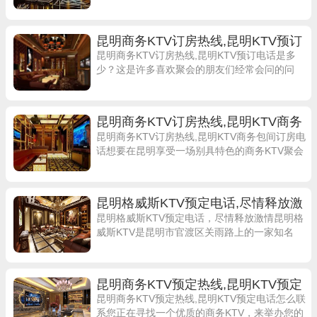
十大商务KTV排名中，昆明钻石年代夜总会首当
其冲。这家夜总会最低消费1080
昆明商务KTV订房热线,昆明KTV预订
电话是多少
昆明商务KTV订房热线,昆明KTV预订电话是多
少？这是许多喜欢聚会的朋友们经常会问的问
题。在昆明，有许多知名的KTV商务包间，提供
高品质的娱乐服务，让您的夜晚变得更加精彩
昆明商务KTV订房热线,昆明KTV商务
包间订房电话
昆明商务KTV订房热线,昆明KTV商务包间订房电
话想要在昆明享受一场别具特色的商务KTV聚会
吗？不妨选择昆明钻石年代KTV，这是一家好评
率99的知名KTV，位于昆明市
昆明格威斯KTV预定电话,尽情释放激
情
昆明格威斯KTV预定电话，尽情释放激情昆明格
威斯KTV是昆明市官渡区关雨路上的一家知名
KTV娱乐场所，营业时间从晚上19:00一直持续到
凌晨3:00，是您尽情释放激情
昆明商务KTV预定热线,昆明KTV预定
电话怎么联系
昆明商务KTV预定热线,昆明KTV预定电话怎么联
系您正在寻找一个优质的商务KTV，来举办您的