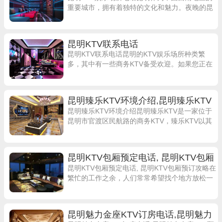
重要城市，拥有着独特的文化和魅力。夜晚的昆
明，更是璀璨夺目，各种娱乐场所林立其中。
KTV作为年轻人最喜爱的消遣方式之一，在昆
昆明KTV联系电话
昆明KTV联系电话昆明的KTV娱乐场所种类繁
多，其中有一些商务KTV备受欢迎。如果您正在
寻找一个放松身心、尽情享受歌唱和音乐的地
方，不妨考虑一下这些排名靠前的KTV。
昆明臻乐KTV环境介绍,昆明臻乐KTV
预定电话
昆明臻乐KTV环境介绍昆明臻乐KTV是一家位于
昆明市官渡区民航路的商务KTV，臻乐KTV以其
豪华的装修和优质的服务而闻名于当地。进入臻
乐KTV，首先映入眼帘的是宽
昆明KTV包厢预定电话, 昆明KTV包厢
预订攻略
昆明KTV包厢预定电话, 昆明KTV包厢预订攻略在
繁忙的工作之余，人们常常希望找个地方放松一
下自己，KTV就成为了一个不错的选择。在昆
明，有许多知名的KTV可以选择。
昆明魅力金座KTV订房电话,昆明魅力