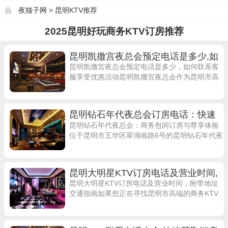
夜猫子网
> 昆明KTV推荐
2025昆明好玩商务KTV订房推荐
昆明凯撒宫夜总会预定电话是多少,如
何联系客服享受优惠活动
昆明凯撒宫夜总会预定电话是多少，如何联系客
服享受优惠活动昆明凯撒宫夜总会作为昆明市高
端娱乐场所的代表之一，吸引了众多商务人士和
时尚达人的光临。许多朋友都想知道昆明凯撒
昆明钻石年代夜总会订房电话：快速
预约与会员福利
昆明钻石年代夜总会：商务包间订房与尊享体验
位于昆明市五华区翠湖南路6号的昆明钻石年代夜
总会，是当地知名的高端娱乐场所之一。无论是
商务宴请还是朋友聚会，这里的夜总会商
昆明大明星KTV订房电话及营业时间,
附带地址交通指南
昆明大明星KTV订房电话及营业时间，附带地址
交通指南如果您正在寻找昆明市高端的商务KTV
场地订房服务，那么昆明大明星KTV绝对是一个
不容错过的选择。作为昆明市官渡区知