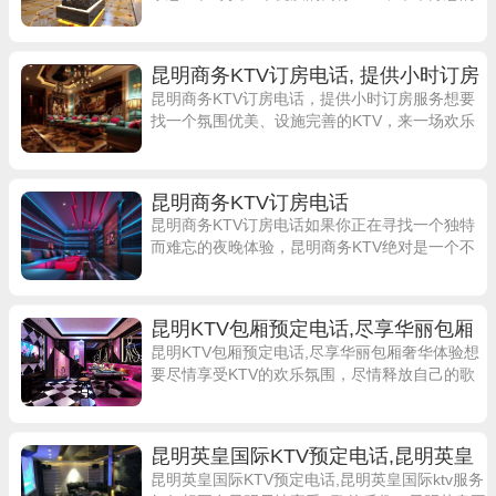
商务活动或庆祝活动吗？位于昆明的楚天KTV可
能是您的不错选择之一。这家KT
昆明商务KTV订房电话, 提供小时订房
服务
昆明商务KTV订房电话，提供小时订房服务想要
找一个氛围优美、设施完善的KTV，来一场欢乐
的歌舞之夜吗？位于昆明的国汇KTV是你不容错
过的选择。最低消费1080元起，香
昆明商务KTV订房电话
昆明商务KTV订房电话如果你正在寻找一个独特
而难忘的夜晚体验，昆明商务KTV绝对是一个不
容错过的选择。在这里，你可以享受到最优质的
KTV服务，尽情释放自己的歌唱激情。
昆明KTV包厢预定电话,尽享华丽包厢
奢华体验
昆明KTV包厢预定电话,尽享华丽包厢奢华体验想
要尽情享受KTV的欢乐氛围，尽情释放自己的歌
喉吗？那就赶紧预定昆明KTV商务包间吧！在这
里，您将尽情体验华丽包厢的奢华享
昆明英皇国际KTV预定电话,昆明英皇
国际ktv服务如何
昆明英皇国际KTV预定电话,昆明英皇国际ktv服务