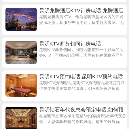
趣。除了丰富的歌曲选择和舒适的包厢
昆明龙腾酒店KTV订房电话,龙腾酒店
KTV服务热情周到
昆明龙腾酒店KTV，作为昆明市盘龙区内的知名
娱乐场所，其服务热情周到，备受顾客青睐。无
论是朋友聚会、生日派对还是商务宴请，龙腾酒
店KTV都能满足您的需求。位于昆明路6
昆明KTV商务包间订房电话
昆明KTV商务包间订房电话想要找一个好玩的商
务KTV，不妨来到昆明，这里有各种风格不同的
KTV供您选择。其中，昆明凯撒宫KTV以其豪华
的装修和一流的服务备受好评，是您
昆明KTV预约电话,昆明KTV预约电话
如何提前订位
昆明KTV预约电话,昆明KTV预约电话如何提前订
位在昆明这座繁华的城市，KTV夜场有许多选
择，比如昆明温莎KTV、昆明凯撒宫KTV、昆明
紫金花KTV等等。想要享受KT
昆明钻石年代夜总会预定电话,如何预
订昆明钻石年代夜总会
在昆明市五华区翠湖南路6号的昆明钻石年代夜总
会，让您体验独特的夜晚风情。这里的环境优
雅，服务周到，是您商务活动或休闲娱乐的理想