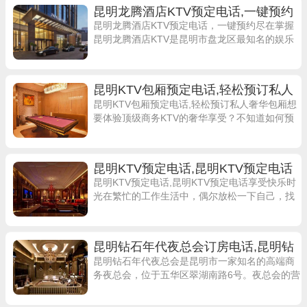
昆明龙腾酒店KTV预定电话,一键预约
尽在掌握
昆明龙腾酒店KTV预定电话，一键预约尽在掌握
昆明龙腾酒店KTV是昆明市盘龙区最知名的娱乐
场所之一，无论是商务聚会还是朋友聚会，都是
您的首选。想要在昆明龙腾酒店KTV预
昆明KTV包厢预定电话,轻松预订私人
奢华包厢
昆明KTV包厢预定电话,轻松预订私人奢华包厢想
要体验顶级商务KTV的奢华享受？不知道如何预
定私人包厢？别担心，昆明KTV包厢预定电话为
您提供轻松便捷的预订服务。在这里
昆明KTV预定电话,昆明KTV预定电话
享受快乐时光
昆明KTV预定电话,昆明KTV预定电话享受快乐时
光在繁忙的工作生活中，偶尔放松一下自己，找
个地方尽情释放压力，享受快乐时光是非常必要
的。而KTV就是一个非常不错的选择
昆明钻石年代夜总会订房电话,昆明钻
石年代夜总会歌曲种类丰富吗
昆明钻石年代夜总会是昆明市一家知名的高端商
务夜总会，位于五华区翠湖南路6号。夜总会的营
业时间从晚上19:00一直持续到凌晨3:00，为热爱
夜生活的人们提供了一个美好且独特