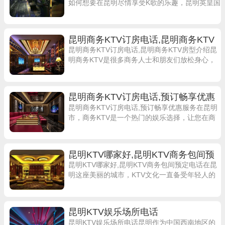
如何想要在昆明尽情享受K歌的乐趣，昆明英皇国
际KTV绝对是一个不错的选择。作为一家知名的
商务KTV，英皇国际KTV提
昆明商务KTV订房电话,昆明商务KTV
房型介绍
昆明商务KTV订房电话,昆明商务KTV房型介绍昆
明商务KTV是很多商务人士和朋友们放松身心，
享受夜生活的绝佳去处。在昆明，有很多知名的
商务KTV可以选择，比如昆明钻石
昆明商务KTV订房电话,预订畅享优惠
服务
昆明商务KTV订房电话,预订畅享优惠服务在昆明
市，商务KTV是一个热门的娱乐选择，让您在商
务洽谈或休闲娱乐中尽情放松。如果您正在寻找
一家高品质的商务KTV来举办活动或聚
昆明KTV哪家好,昆明KTV商务包间预
定电话
昆明KTV哪家好,昆明KTV商务包间预定电话在昆
明这座美丽的城市，KTV文化一直备受年轻人的
喜爱。如果你正在烦恼选择哪家KTV好，不妨看
看这里的十大KTV预定推荐，也
昆明KTV娱乐场所电话
昆明KTV娱乐场所电话昆明作为中国西南地区的