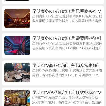
场所。想要预定昆明钻石年代夜总会的包间并
昆明商务KTV订房电话,昆明商务KTV
包厢预订服务
昆明商务KTV订房电话,昆明商务KTV包厢预订服
务在昆明这座美丽的城市，KTV哪里好玩？当然
是昆明鼎红KTV首当其选！位于昆明市官渡区彩
云北路新亚洲体育场附近，鼎红K
昆明商务KTV订房电话,需要哪些资料
来预定房间
昆明商务KTV订房电话,需要哪些资料来预定房间
想在昆明享受高品质的KTV服务？那就来到楚天
KTV吧！作为昆明市官渡区日新路282号的知名
KTV，楚天KTV以其豪华的装
昆明KTV商务包间订房电话,实惠预订
方式分享
昆明KTV商务包间订房电话,实惠预订方式分享在
昆明，有许多高档商务KTV，如昆明鼎红KTV、
昆明紫金花KTV、昆明钻石年代夜总会等，它们
提供优雅舒适的环境和贴心周到的
昆明KTV包厢预定电话,预约畅玩KTV
昆明KTV包厢预定电话，预约畅玩KTV想要找一
家好的KTV包厢，畅享欢乐时光吗？位于昆明的