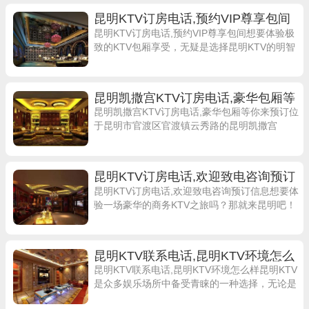
昆明KTV订房电话,预约VIP尊享包间
昆明KTV订房电话,预约VIP尊享包间想要体验极
致的KTV包厢享受，无疑是选择昆明KTV的明智
之选。在昆明，有着众多知名的KTV品牌，如昆
明凯撒宫夜总会、昆明钻石年代
昆明凯撒宫KTV订房电话,豪华包厢等
你来预订
昆明凯撒宫KTV订房电话,豪华包厢等你来预订位
于昆明市官渡区官渡镇云秀路的昆明凯撒宫
KTV，是一家备受好评的商务KTV娱乐场所。在
这里，豪华包厢、精致的装修和优质的服
昆明KTV订房电话,欢迎致电咨询预订
信息
昆明KTV订房电话,欢迎致电咨询预订信息想要体
验一场豪华的商务KTV之旅吗？那就来昆明吧！
在这座美丽的城市里，有着最豪华的商务KTV等
待着您的光临。无论是商务洽谈还是
昆明KTV联系电话,昆明KTV环境怎么
样
昆明KTV联系电话,昆明KTV环境怎么样昆明KTV
是众多娱乐场所中备受青睐的一种选择，无论是
朋友聚会还是商务洽谈，都可以在这里找到乐